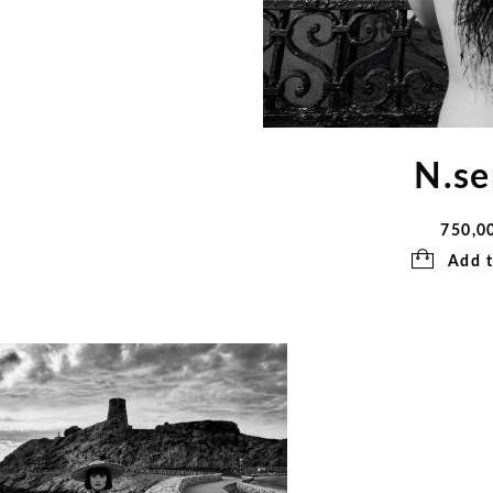
N.se
750,0
Add t