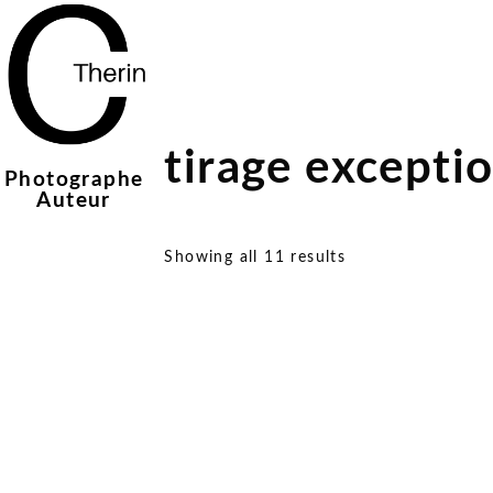
Skip
to
content
tirage excepti
Photographe
Auteur
Showing all 11 results