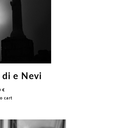
di e Nevi
0
€
o cart