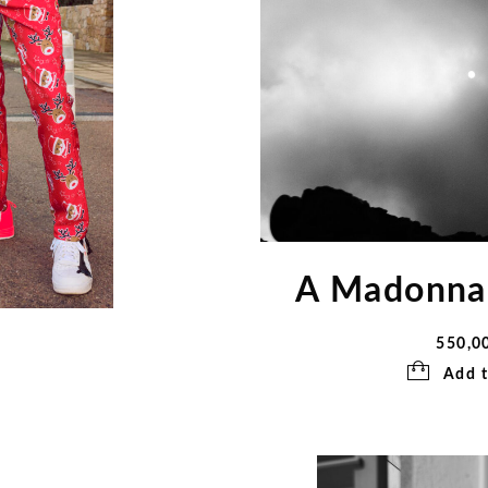
A Madonna 
550,0
Add t