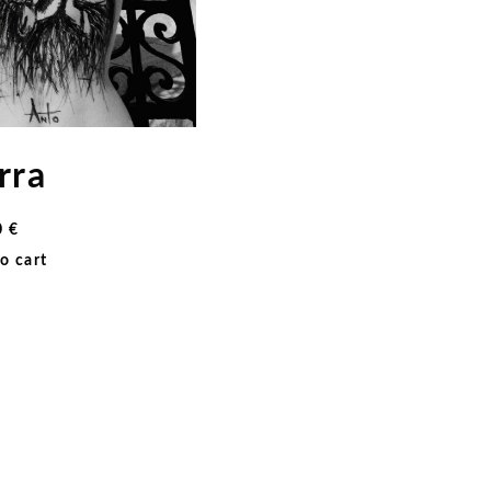
rra
0
€
o cart