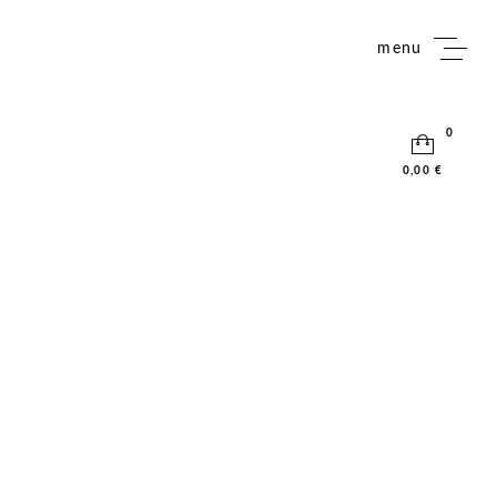
menu
0
0,00 €