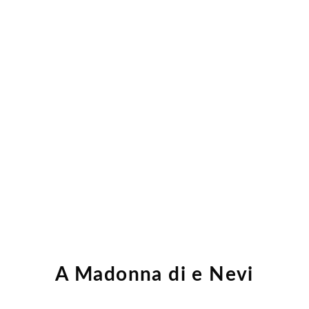
Skip
to
content
A Madonna di e Nevi