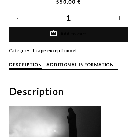
550,00
€
A
Madonna
di
e
Add to cart
Nevi
quantity
Category:
tirage exceptionnel
DESCRIPTION
ADDITIONAL INFORMATION
Description