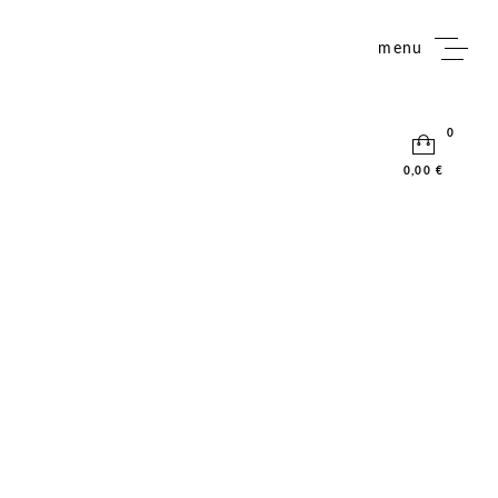
menu
0
0,00 €