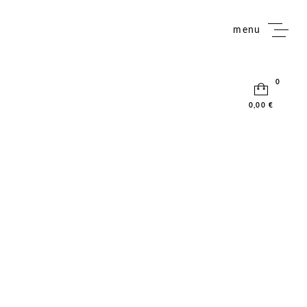
menu
0
0,00 €